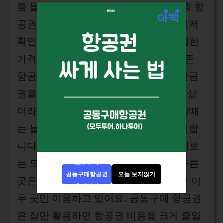
쯤 들어봤을 공동구매 항공권. 저는 종종 항
공권 예매를 할때 공동구매 항공권을 먼저
확인하는데요.
기존 항공권에 비해 저렴한
가격에 살 수 있기 때문이죠.
한
번은 기존
항공권을 구매한 후 나중에 공동구매 항공
권을 검색해봤더니 10만원이나 비싸게 샀
더라고요. 그래서 이젠 항공권을 예매할때
는 늘 공동구매 항공권 사이트부터 확인합
니다. 공동구매 항공권의 대표적인 업체로
는 모두투어와 하나투어가 있습니다.
다른
모두투어
공동구매항공권
오늘 보지않기
곳은 사기판매가 있기도 하다고 해서 전 이
홈페이지
두 곳만 이용하고 있어요.
공동구매 항공권
은 잘만 활용하면 항공권 비용을 크게 줄일